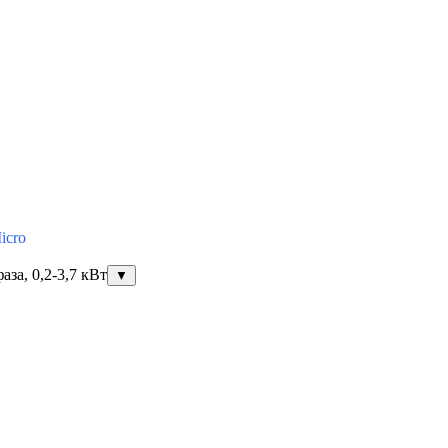
icro
за, 0,2-3,7 кВт
▼