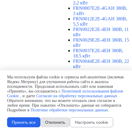
2,2 кВт
FRN0007E2E-4GAH 380В,
3 кВт
FRN0012E2E-4GAH 380В,
5,5 кВт
FRN0022E2E-4EH 380В, 11
кВт
FRN0029E2E-4EH 380В, 15
кВт
FRN0037E2E-4EH 380В,
18,5 кВт
FRN0044E2E-4EH 380В, 22
кВт
FRN0059E2E-4EH 380В, 30
кВт
Мы используем файлы cookie и сервисы веб-аналитики (включая
Яндекс.Метрику) для улучшения работы сайта и анализа
FRN0072E2E-4EH 380В, 37
посещаемости. Продолжая использовать сайт или нажимая
кВт
«Принять», вы соглашаетесь с
Политикой использования файлов
FRN0085E2E-4EH 380В, 45
Cookie
, и даете
Согласие на обработку персональных данных
.
кВт
Обратите внимание, что вы можете отозвать свое согласие в
FRN0105E2E-4EH 380В, 55
любое время. При нажатии «Отклонить» данные не собираются.
кВт
Подробнее в
Политике обработки персональных данных
.
380-480 В, 3 фазы, 75-315 кВт
▼
Принять все
Отклонить
Настроить cookie
FRN0139E2E-4EH 380В, 75
кВт