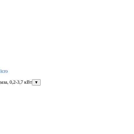
icro
за, 0,2-3,7 кВт
▼