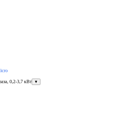
icro
за, 0,2-3,7 кВт
▼