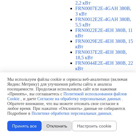
2,2 кВт
FRN0007E2E-4GAH 380В,
3 кВт
FRN0012E2E-4GAH 380В,
5,5 кВт
FRN0022E2E-4EH 380В, 11
кВт
FRN0029E2E-4EH 380В, 15
кВт
FRN0037E2E-4EH 380В,
18,5 кВт
FRN0044E2E-4EH 380В, 22
кВт
FRN0059E2E-4EH 380В, 30
кВт
Мы используем файлы cookie и сервисы веб-аналитики (включая
Яндекс.Метрику) для улучшения работы сайта и анализа
FRN0072E2E-4EH 380В, 37
посещаемости. Продолжая использовать сайт или нажимая
кВт
«Принять», вы соглашаетесь с
Политикой использования файлов
FRN0085E2E-4EH 380В, 45
Cookie
, и даете
Согласие на обработку персональных данных
.
кВт
Обратите внимание, что вы можете отозвать свое согласие в
FRN0105E2E-4EH 380В, 55
любое время. При нажатии «Отклонить» данные не собираются.
кВт
Подробнее в
Политике обработки персональных данных
.
380-480 В, 3 фазы, 75-315 кВт
▼
Принять все
Отклонить
Настроить cookie
FRN0139E2E-4EH 380В, 75
кВт