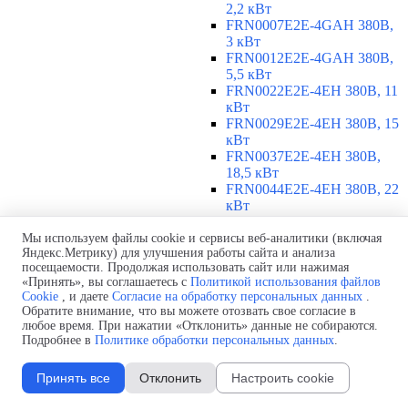
2,2 кВт
FRN0007E2E-4GAH 380В,
3 кВт
FRN0012E2E-4GAH 380В,
5,5 кВт
FRN0022E2E-4EH 380В, 11
кВт
FRN0029E2E-4EH 380В, 15
кВт
FRN0037E2E-4EH 380В,
18,5 кВт
FRN0044E2E-4EH 380В, 22
кВт
FRN0059E2E-4EH 380В, 30
кВт
Мы используем файлы cookie и сервисы веб-аналитики (включая
Яндекс.Метрику) для улучшения работы сайта и анализа
FRN0072E2E-4EH 380В, 37
посещаемости. Продолжая использовать сайт или нажимая
кВт
«Принять», вы соглашаетесь с
Политикой использования файлов
FRN0085E2E-4EH 380В, 45
Cookie
, и даете
Согласие на обработку персональных данных
.
кВт
Обратите внимание, что вы можете отозвать свое согласие в
FRN0105E2E-4EH 380В, 55
любое время. При нажатии «Отклонить» данные не собираются.
кВт
Подробнее в
Политике обработки персональных данных
.
380-480 В, 3 фазы, 75-315 кВт
▼
Принять все
Отклонить
Настроить cookie
FRN0139E2E-4EH 380В, 75
кВт