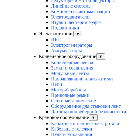
Редукторы и мотор-редукторы
Линейные системы
Компоненты автоматизации
Электродвигатели
Втулки шестерни муфты
Подшипники
Электропитание
▼
ИБП
Электрогенераторы
Аккумуляторы
Конвейерное оборудование
▼
Конвейерные ленты
Замки и соединения
Модульные ленты
Направляющие и натяжители
Цепи
Мотор-барабаны
Приводные ремни
Сетки металлические
Оборудование для стыковки лент
Датчики конвейерной безопасности
Крановое оборудование
▼
Канатные и цепные электротали
Кабельные тележки
Пульты управления