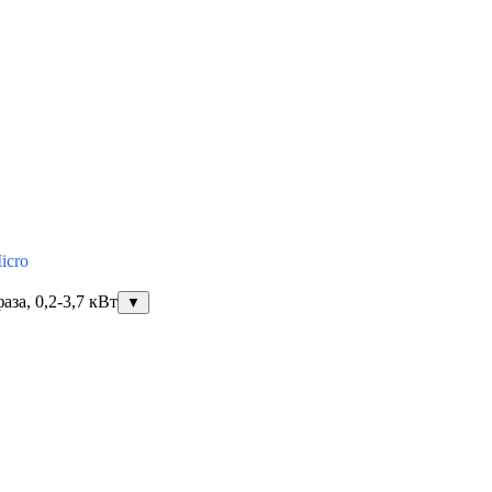
icro
за, 0,2-3,7 кВт
▼