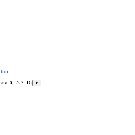
icro
за, 0,2-3,7 кВт
▼