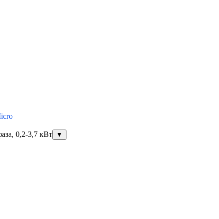
icro
за, 0,2-3,7 кВт
▼