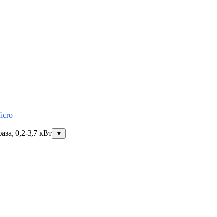
icro
за, 0,2-3,7 кВт
▼