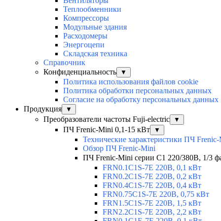
Вентиляторы
Теплообменники
Компрессоры
Модульные здания
Расходомеры
Энергоцепи
Складская техника
Справочник
Конфиденциальность
▼
Политика использования файлов cookie
Политика обработки персональных данных
Согласие на обработку персональных данных
Продукция
▼
Преобразователи частоты Fuji-electric
▼
ПЧ Frenic-Mini 0,1-15 кВт
▼
Технические характеристики ПЧ Frenic-
Обзор ПЧ Frenic-Mini
ПЧ Frenic-Mini серии C1 220/380В, 1/3 фа
FRN0.1C1S-7E 220В, 0,1 кВт
FRN0.2C1S-7E 220В, 0,2 кВт
FRN0.4C1S-7E 220В, 0,4 кВт
FRN0.75C1S-7E 220В, 0,75 кВт
FRN1.5C1S-7E 220В, 1,5 кВт
FRN2.2C1S-7E 220В, 2,2 кВт
FRN0.1C1E-7E 220В, 0,1 кВт