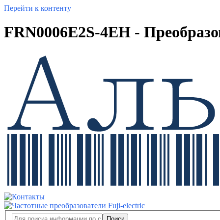
Перейти к контенту
FRN0006E2S-4EH - Преобразова
Поиск